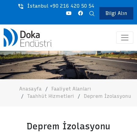
İstanbul +90 216 420 50 54
Bilgi Alın
Anasayfa
Faaliyet Alanları
Taahhüt Hizmetleri
Deprem İzolasyonu
Deprem İzolasyonu